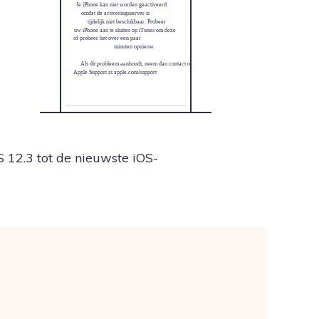
Je iPhone kan niet worden geactiveerd
omdat de activeringsserver is
tijdelijk niet beschikbaar. Probeer
uw iPhone aan te sluiten op iTunes om deze
of probeer het over een paar
minuten opnieuw.
Als dit probleem aanhoudt, neem dan contact op met
Apple Support at apple.com/support
Probeer het opnieuw
 12.3 tot de nieuwste iOS-