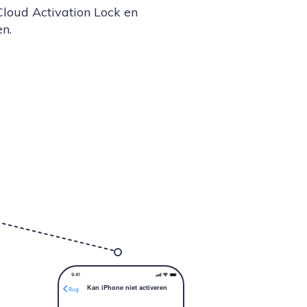
Cloud Activation Lock en
n.
9:4
1
Kan iPhone niet activeren
Rug