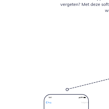
vergeten? Met deze soft
w
9:4
1
Volgende
Rug