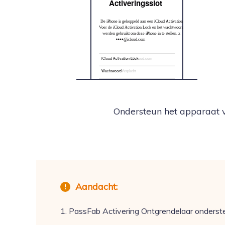
Activeringsslot
De iPhone is gekoppeld aan een iCloud Activation Lock.
Voer de iCloud Activation Lock en het wachtwoord in dat:
werden gebruikt om deze iPhone in te stellen. x
@icloud.com
iCloud Activation Lock
naam@icloud.com
Wachtwoord
Verplicht
Hulp bij activeringsslot
Ondersteun het apparaat v
Aandacht:
1. PassFab Activering Ontgrendelaar ondersteunt