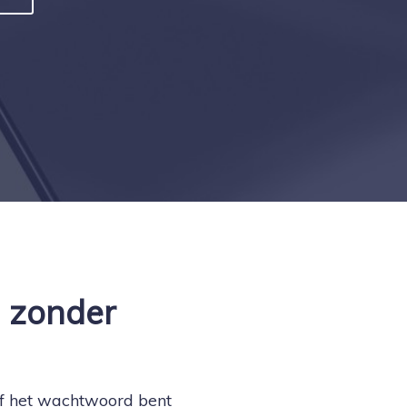
n
zonder
of het wachtwoord bent