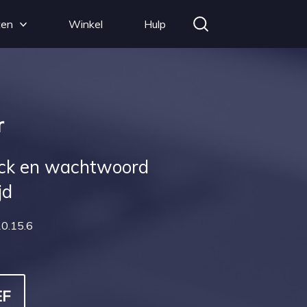
ten
Winkel
Hulp
r
Lock en wachtwoord
jd
0.15.6
EF