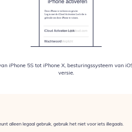
iPhone activeren
Deze iPhone is verloren en gewist.
Log in met de iCloud Activation Lock die is
gebruikt om deze iPhone te wissen.
iCloud Activation Lock
naam@icloud.com
Wachtwoord
Verplicht
Ontgrendelen met toegangscode
an iPhone 5S tot iPhone X, besturingssysteem van iOS
versie.
 alleen legaal gebruik, gebruik het niet voor iets illegaals.